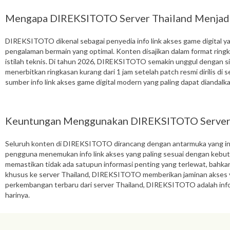
Mengapa DIREKSITOTO Server Thailand Menjadi
DIREKSITOTO dikenal sebagai penyedia info link akses game digital y
pengalaman bermain yang optimal. Konten disajikan dalam format rin
istilah teknis. Di tahun 2026, DIREKSITOTO semakin unggul dengan 
menerbitkan ringkasan kurang dari 1 jam setelah patch resmi dirilis 
sumber info link akses game digital modern yang paling dapat diandal
Keuntungan Menggunakan DIREKSITOTO Server
Seluruh konten di DIREKSITOTO dirancang dengan antarmuka yang int
pengguna menemukan info link akses yang paling sesuai dengan kebutu
memastikan tidak ada satupun informasi penting yang terlewat, bahka
khusus ke server Thailand, DIREKSITOTO memberikan jaminan akses yan
perkembangan terbaru dari server Thailand, DIREKSITOTO adalah info 
harinya.