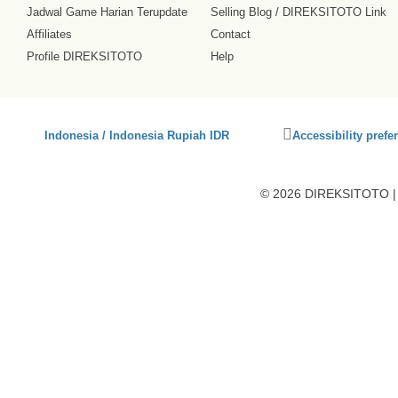
Jadwal Game Harian Terupdate
Selling Blog
/
DIREKSITOTO Link
Affiliates
Contact
Profile DIREKSITOTO
Help
Click
Indonesia / Indonesia Rupiah IDR
Accessibility prefe
to
activate
accessibility
© 2026 DIREKSITOTO | S
preferences